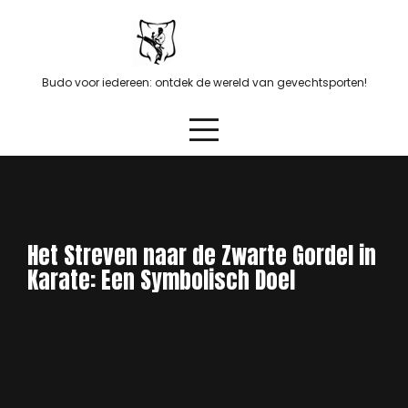
Skip
to
content
Budo voor iedereen: ontdek de wereld van gevechtsporten!
Het Streven naar de Zwarte Gordel in
Karate: Een Symbolisch Doel