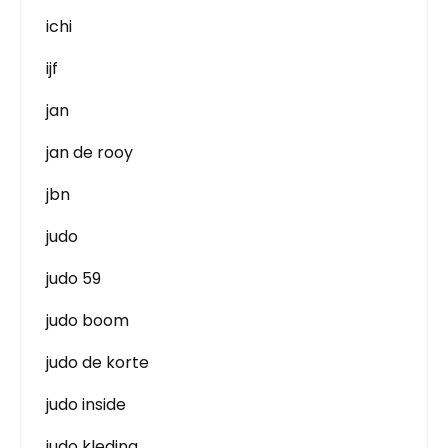
ichi
ijf
jan
jan de rooy
jbn
judo
judo 59
judo boom
judo de korte
judo inside
judo kleding