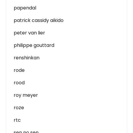
papendal
patrick cassidy aikido
peter van lier
philippe gouttard
renshinkan
rode
rood
roy meyer
roze
rtc
sen no sen