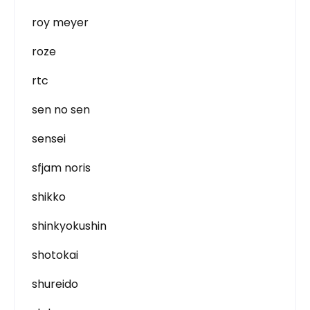
roy meyer
roze
rtc
sen no sen
sensei
sfjam noris
shikko
shinkyokushin
shotokai
shureido