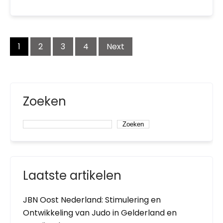
Posts
1
2
3
4
Next
navigation
Zoeken
Zoeken
Laatste artikelen
JBN Oost Nederland: Stimulering en
Ontwikkeling van Judo in Gelderland en