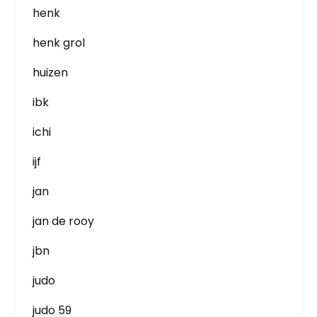
henk
henk grol
huizen
ibk
ichi
ijf
jan
jan de rooy
jbn
judo
judo 59