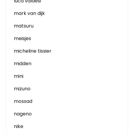
luca valdesi
mark van dijk
matsuru
meisjes
micheline tissier
midden
mini
mizuno
mossad
nageno
nike