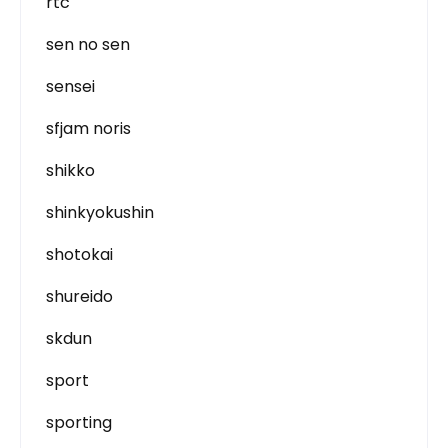
rtc
sen no sen
sensei
sfjam noris
shikko
shinkyokushin
shotokai
shureido
skdun
sport
sporting