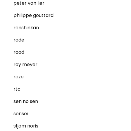
peter van lier
philippe gouttard
renshinkan
rode
rood
roy meyer
roze
rtc
sen no sen
sensei
sfjam noris