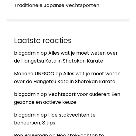
Traditionele Japanse Vechtsporten
Laatste reacties
blogadmin
op
Alles wat je moet weten over
de Hangetsu Kata in Shotokan Karate
Mariana UNESCO
op
Alles wat je moet weten
over de Hangetsu Kata in Shotokan Karate
blogadmin
op
Vechtsport voor ouderen: Een
gezonde en actieve keuze
blogadmin
op
Hoe stokvechten te
beheersen: 8 tips
Ron Bouwman
op
Hoe stokvechten te