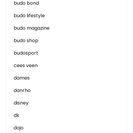
budo bond
budo lifestyle
budo magazine
budo shop
budosport
cees veen
dames
danrho
disney
dk
dojo