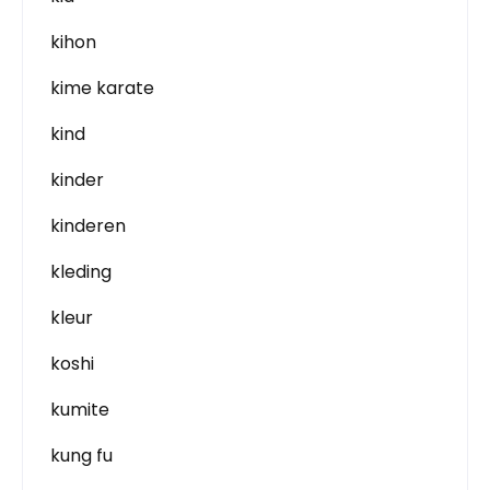
kihon
kime karate
kind
kinder
kinderen
kleding
kleur
koshi
kumite
kung fu