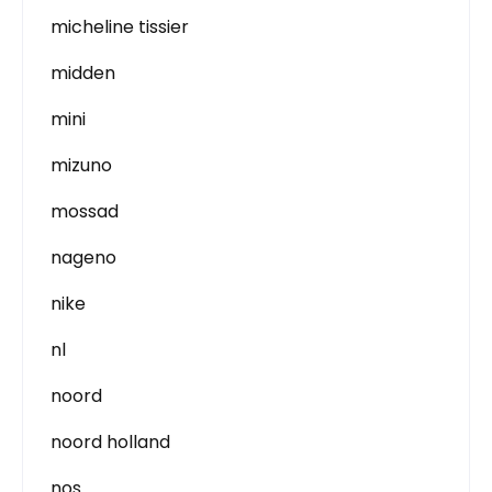
micheline tissier
midden
mini
mizuno
mossad
nageno
nike
nl
noord
noord holland
nos