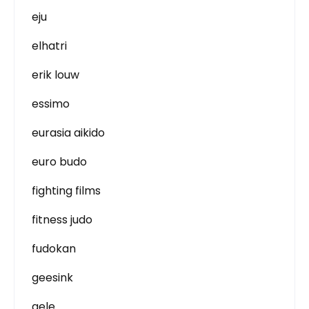
eju
elhatri
erik louw
essimo
eurasia aikido
euro budo
fighting films
fitness judo
fudokan
geesink
gele