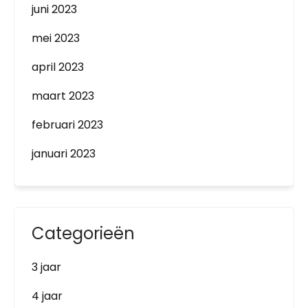
juni 2023
mei 2023
april 2023
maart 2023
februari 2023
januari 2023
Categorieën
3 jaar
4 jaar