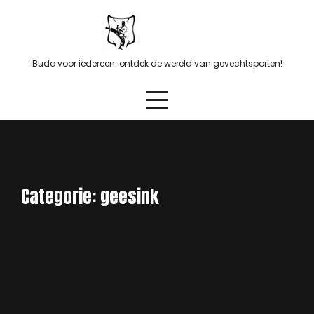
Skip
to
content
Budo voor iedereen: ontdek de wereld van gevechtsporten!
Categorie:
geesink