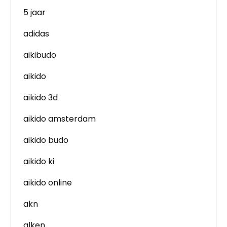
5 jaar
adidas
aikibudo
aikido
aikido 3d
aikido amsterdam
aikido budo
aikido ki
aikido online
akn
alken