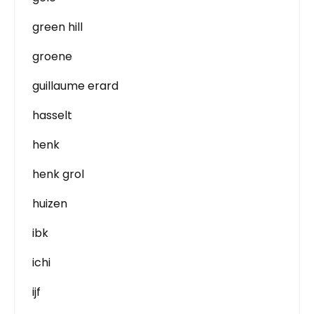
green hill
groene
guillaume erard
hasselt
henk
henk grol
huizen
ibk
ichi
ijf