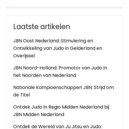
Laatste artikelen
JBN Oost Nederland: Stimulering en
Ontwikkeling van Judo in Gelderland en
Overijssel
JBN Noord-Holland: Promotor van Judo in
het Noorden van Nederland
Nationale Kampioenschappen JBN: Strijd om
de Titel
Ontdek Judo in Regio Midden Nederland bij
JBN Midden Nederland
Ontdek de Wereld van Ju Jitsu en Judo: