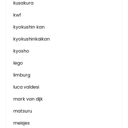
kusakura
kwf
kyokushin kan
kyokushinkaikan
kyosho
lego
limburg
luca valdesi
mark van dijk
matsuru
meisjes