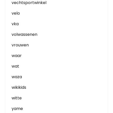
vechtsportwinkel
velo
vka
volwassenen
vrouwen
waar
wat
waza
wikikids
witte
yame