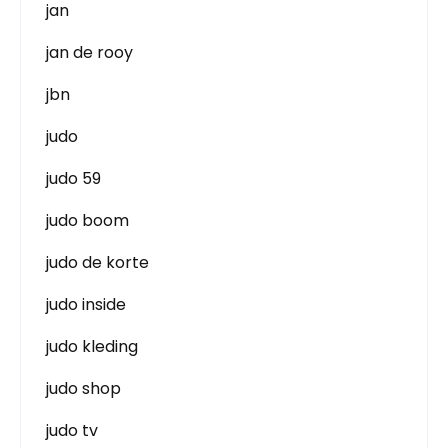
jan
jan de rooy
jbn
judo
judo 59
judo boom
judo de korte
judo inside
judo kleding
judo shop
judo tv