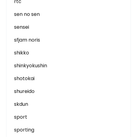
rtc
sen no sen
sensei
sfjam noris
shikko
shinkyokushin
shotokai
shureido
skdun
sport
sporting