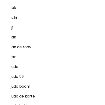
ibk
ichi
ijf
jan
jan de rooy
jbn
judo
judo 59
judo boom
judo de korte