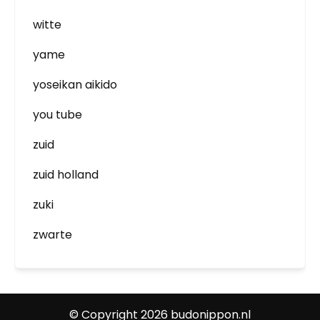
witte
yame
yoseikan aikido
you tube
zuid
zuid holland
zuki
zwarte
© Copyright 2026 budonippon.nl