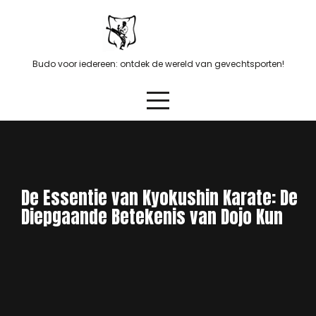
Skip
to
content
Budo voor iedereen: ontdek de wereld van gevechtsporten!
De Essentie van Kyokushin Karate: De
Diepgaande Betekenis van Dojo Kun