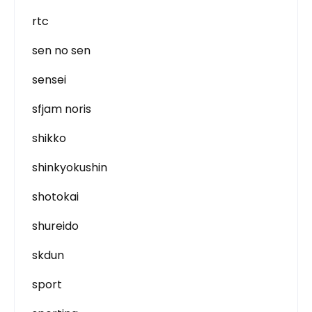
rtc
sen no sen
sensei
sfjam noris
shikko
shinkyokushin
shotokai
shureido
skdun
sport