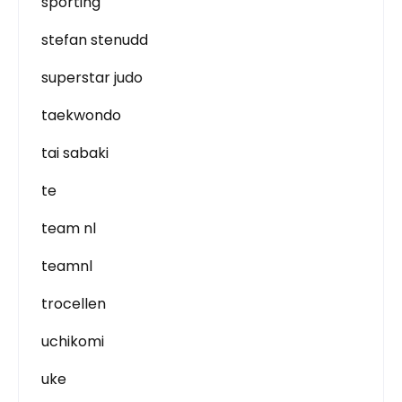
sporting
stefan stenudd
superstar judo
taekwondo
tai sabaki
te
team nl
teamnl
trocellen
uchikomi
uke