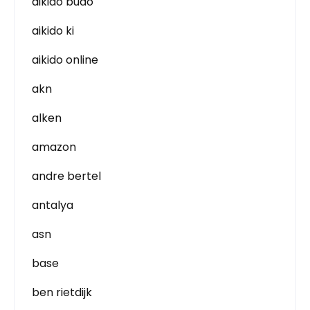
aikido budo
aikido ki
aikido online
akn
alken
amazon
andre bertel
antalya
asn
base
ben rietdijk