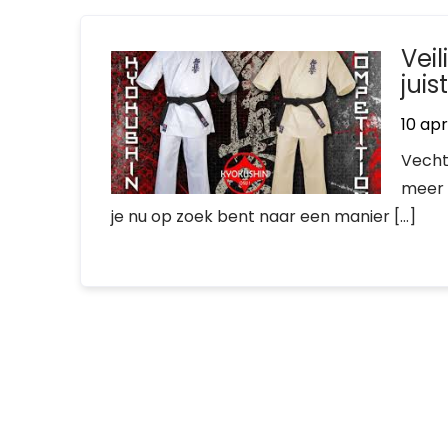
Vei
juis
10 apr
Vecht
meer 
je nu op zoek bent naar een manier […]