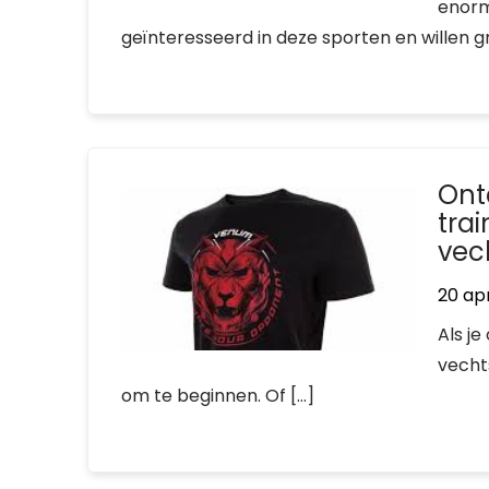
enorm
geïnteresseerd in deze sporten en willen g
Ont
trai
vec
20 apr
Als je
vecht
om te beginnen. Of […]