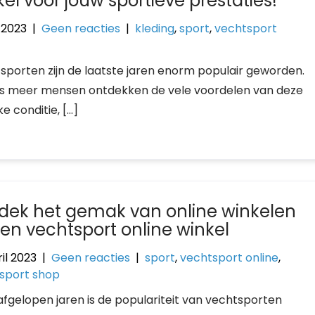
el voor jouw sportieve prestaties!
i 2023
|
Geen reacties
|
kleding
,
sport
,
vechtsport
sporten zijn de laatste jaren enorm populair geworden.
s meer mensen ontdekken de vele voordelen van deze
e conditie, […]
dek het gemak van online winkelen
een vechtsport online winkel
il 2023
|
Geen reacties
|
sport
,
vechtsport online
,
sport shop
 afgelopen jaren is de populariteit van vechtsporten