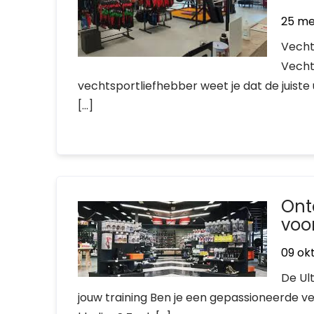
25 me
Vecht
Vecht
vechtsportliefhebber weet je dat de juiste 
[…]
Ont
voo
09 ok
De Ul
jouw training Ben je een gepassioneerde v