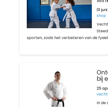
wink
01 jun
shop
Vecht
Steed
sporten, zoals het verbeteren van de fysiek
Ont
bij 
25 apr
vecht
In de