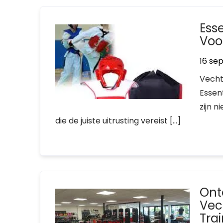
Ess
Voor
16 se
Vecht
Essen
zijn n
die de juiste uitrusting vereist […]
Ont
Vec
Tra