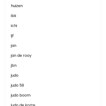
huizen
ibk
ichi
ijf
jan
jan de rooy
jbn
judo
judo 59
judo boom
judo de korte