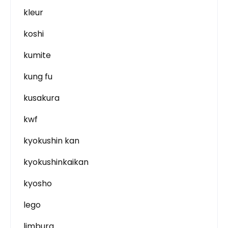
kleur
koshi
kumite
kung fu
kusakura
kwf
kyokushin kan
kyokushinkaikan
kyosho
lego
limburg