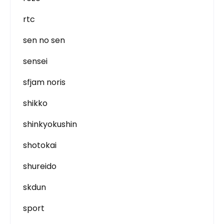
rtc
sen no sen
sensei
sfjam noris
shikko
shinkyokushin
shotokai
shureido
skdun
sport