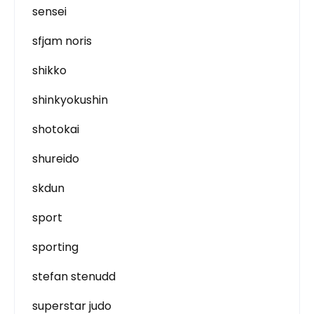
sensei
sfjam noris
shikko
shinkyokushin
shotokai
shureido
skdun
sport
sporting
stefan stenudd
superstar judo