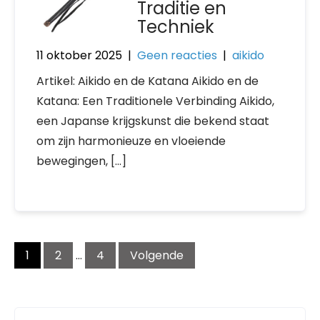
Traditie en
Techniek
11 oktober 2025
|
Geen reacties
|
aikido
Artikel: Aikido en de Katana Aikido en de
Katana: Een Traditionele Verbinding Aikido,
een Japanse krijgskunst die bekend staat
om zijn harmonieuze en vloeiende
bewegingen, […]
Posts
1
2
…
4
Volgende
pagination