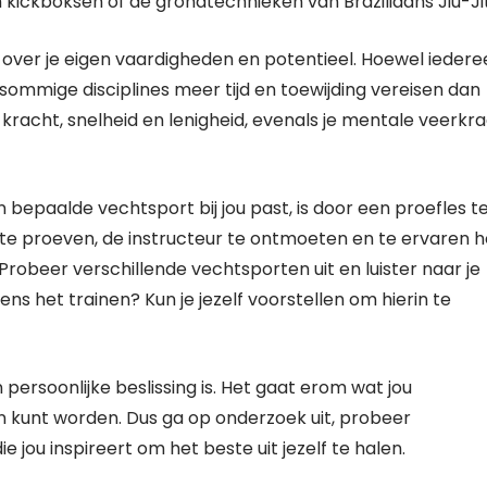
n kickboksen of de grondtechnieken van Braziliaans Jiu-Ji
jn over je eigen vaardigheden en potentieel. Hoewel ieder
sommige disciplines meer tijd en toewijding vereisen dan
 kracht, snelheid en lenigheid, evenals je mentale veerkr
epaalde vechtsport bij jou past, is door een proefles t
r te proeven, de instructeur te ontmoeten en te ervaren 
Probeer verschillende vechtsporten uit en luister naar je
dens het trainen? Kun je jezelf voorstellen om hierin te
ersoonlijke beslissing is. Het gaat erom wat jou
in kunt worden. Dus ga op onderzoek uit, probeer
 jou inspireert om het beste uit jezelf te halen.