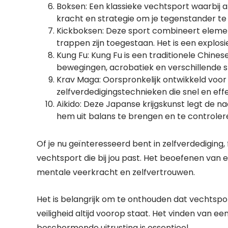
Boksen: Een klassieke vechtsport waarbij a
kracht en strategie om je tegenstander te 
Kickboksen: Deze sport combineert elemen
trappen zijn toegestaan. Het is een explos
Kung Fu: Kung Fu is een traditionele Chine
bewegingen, acrobatiek en verschillende sti
Krav Maga: Oorspronkelijk ontwikkeld voor h
zelfverdedigingstechnieken die snel en effec
Aikido: Deze Japanse krijgskunst legt de 
hem uit balans te brengen en te controle
Of je nu geïnteresseerd bent in zelfverdediging, f
vechtsport die bij jou past. Het beoefenen van 
mentale veerkracht en zelfvertrouwen.
Het is belangrijk om te onthouden dat vechts
veiligheid altijd voorop staat. Het vinden van e
beschermende uitrusting is essentieel.