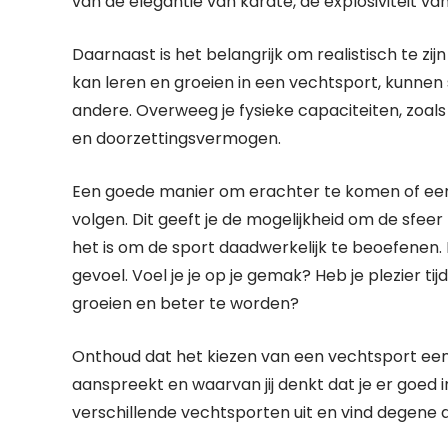
van de elegantie van karate, de explosiviteit va
Daarnaast is het belangrijk om realistisch te zi
kan leren en groeien in een vechtsport, kunnen 
andere. Overweeg je fysieke capaciteiten, zoals
en doorzettingsvermogen.
Een goede manier om erachter te komen of een b
volgen. Dit geeft je de mogelijkheid om de sfee
het is om de sport daadwerkelijk te beoefenen. 
gevoel. Voel je je op je gemak? Heb je plezier tij
groeien en beter te worden?
Onthoud dat het kiezen van een vechtsport een p
aanspreekt en waarvan jij denkt dat je er goed 
verschillende vechtsporten uit en vind degene die