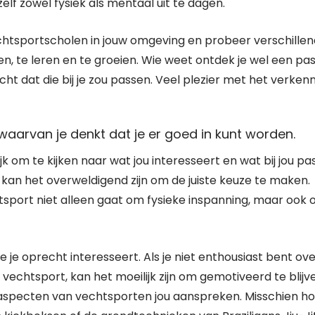
lf zowel fysiek als mentaal uit te dagen.
htsportscholen in jouw omgeving en probeer verschille
en, te leren en te groeien. Wie weet ontdek je wel een pas
t dat die bij je zou passen. Veel plezier met het verken
 waarvan je denkt dat je er goed in kunt worden.
jk om te kijken naar wat jou interesseert en wat bij jou pas
kan het overweldigend zijn om de juiste keuze te maken.
port niet alleen gaat om fysieke inspanning, maar ook
e je oprecht interesseert. Als je niet enthousiast bent ov
e vechtsport, kan het moeilijk zijn om gemotiveerd te blijv
aspecten van vechtsporten jou aanspreken. Misschien ho