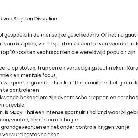
van Strijd en Discipline
ol gespeeld in de menselijke geschiedenis. Of het nu gaa
en van discipline, vechtsporten bieden tal van voordelen. I
top 10 soorten vechtsporten die wereldwijd populair zijn.
eerd op stoten, trappen en verdedigingstechnieken. Kar
hniek en mentale focus.
 op worpen en grondtechnieken. Het draait om het gebruik
 te controleren.
taekwondo bekend om zijn dynamische trappen en acrobati
en precisie.
, is Muay Thai een intense sport uit Thailand waarbij gebr
n, voeten, knieën en ellebogen.
 op grondgevechten en het onder controle krijgen van je
 verwurgingstechnieken.