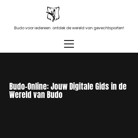
Skip
to
content
Budo voor iedereen: ontdek de wereld van gevechtsporten!
Budo-Online: Jouw Digitale Gids in de
Wereld van Budo