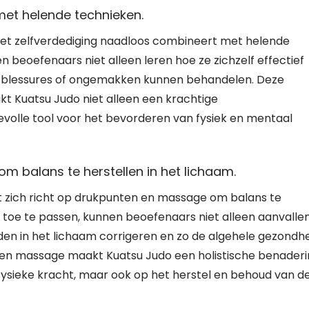
met helende technieken.
 het zelfverdediging naadloos combineert met helende
 beoefenaars niet alleen leren hoe ze zichzelf effectief
e blessures of ongemakken kunnen behandelen. Deze
t Kuatsu Judo niet alleen een krachtige
olle tool voor het bevorderen van fysiek en mentaal
m balans te herstellen in het lichaam.
t zich richt op drukpunten en massage om balans te
n toe te passen, kunnen beoefenaars niet alleen aanvalle
n in het lichaam corrigeren en zo de algehele gezondh
 en massage maakt Kuatsu Judo een holistische benader
p fysieke kracht, maar ook op het herstel en behoud van d