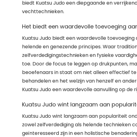
biedt Kuatsu Judo een diepgaande en verrijkend
vechttechnieken.
Het biedt een waardevolle toevoeging aan 
Kuatsu Judo biedt een waardevolle toevoeging a
helende en genezende principes. Waar traditione
zelfverdedigingstechnieken en fysieke vaardig
toe. Door de focus te leggen op drukpunten, ma
beoefenaars in staat om niet alleen effectief 
behandelen en het welzijn van henzelf en ande
Kuatsu Judo een waardevolle aanvulling op de rij
Kuatsu Judo wint langzaam aan popularite
Kuatsu Judo wint langzaam aan populariteit ond
zowel zelfverdediging als helende technieken c
geïnteresseerd zijn in een holistische benaderi