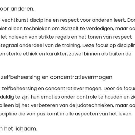
voor anderen.
 vechtkunst discipline en respect voor anderen leert. Do
et alleen technieken om zichzelf te verdedigen, maar o
 Het naleven van strikte regels en het tonen van respect
graal onderdeel van de training. Deze focus op discipli
en sterke ethiek en karakter, zowel binnen als buiten de
n zelfbeheersing en concentratievermogen.
n zelfbeheersing en concentratievermogen. Door de focu
uldig te zijn, hun emoties onder controle te houden en z
alleen bij het verbeteren van de judotechnieken, maar o
iscipline die van pas komt in alle aspecten van het leven.
n het lichaam.