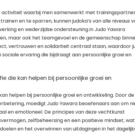
e activiteit waarbij men samenwerkt met trainingspartne
rainen en te sparren, kunnen judoka’s van alle niveaus v
werking en wederzijdse ondersteuning in Judo Yawara
eden, maar ook het teamgevoel en de gemeenschap binn
t, vertrouwen en solidariteit centraal staan, waardoor j
n sociale ervaring die bijdraagt aan persoonlijke groei en
e die kan helpen bij persoonlijke groei en
an helpen bij persoonlijke groei en ontwikkeling. Door de
fverbetering, moedigt Judo Yawara beoefenaars aan om ni
aal en emotioneel. De principes van deze vechtkunst
svermogen, zelfbeheersing en een positieve mindset, wat
 doelen en het overwinnen van uitdagingen in het dagelijk