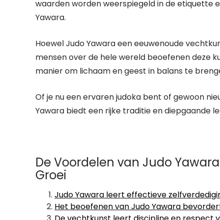
waarden worden weerspiegeld in de etiquette e
Yawara.
Hoewel Judo Yawara een eeuwenoude vechtkunst is
mensen over de hele wereld beoefenen deze kuns
manier om lichaam en geest in balans te breng
Of je nu een ervaren judoka bent of gewoon nie
Yawara biedt een rijke traditie en diepgaande le
De Voordelen van Judo Yawara: Z
Groei
Judo Yawara leert effectieve zelfverdedig
Het beoefenen van Judo Yawara bevordert fys
De vechtkunst leert discipline en respect 