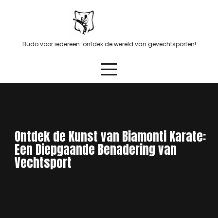
Skip
to
content
Budo voor iedereen: ontdek de wereld van gevechtsporten!
Ontdek de Kunst van Biamonti Karate:
Een Diepgaande Benadering van
Vechtsport