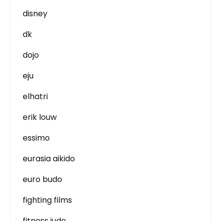
disney
dk
dojo
eju
elhatri
erik louw
essimo
eurasia aikido
euro budo
fighting films
fitness judo