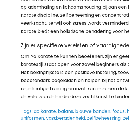
op ademhaling en lichaamshouding bij aan een 
Karate discipline, zelfbeheersing en concentrati
veerkracht, terwijl ook stress wordt verminder
Karate biedt een holistische benadering voor het
Zijn er specifieke vereisten of vaardighe
Om Ao Karate te kunnen beoefenen, zijn er geen
karatestijl staat open voor zowel beginners als 
Het belangrijkste is een positieve instelling, toe
beoefenaars begeleiden en helpen bij het ontw
regelmatige training en inzet kan iedereen de k
de vele voordelen die deze vechtkunst te bieden
Tags:
ao karate
,
balans
,
blauwe banden
,
focus
,
uniformen
,
vastberadenheid
,
zelfbeheersing
,
ze