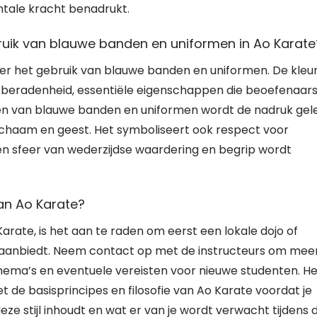
ntale kracht benadrukt.
bruik van blauwe banden en uniformen in Ao Karate
ter het gebruik van blauwe banden en uniformen. De kleu
tberadenheid, essentiële eigenschappen die beoefenaar
agen van blauwe banden en uniformen wordt de nadruk gel
ichaam en geest. Het symboliseert ook respect voor
n sfeer van wederzijdse waardering en begrip wordt
an Ao Karate?
arate, is het aan te raden om eerst een lokale dojo of
jl aanbiedt. Neem contact op met de instructeurs om mee
schema’s en eventuele vereisten voor nieuwe studenten. Het
 de basisprincipes en filosofie van Ao Karate voordat je
ze stijl inhoudt en wat er van je wordt verwacht tijdens 