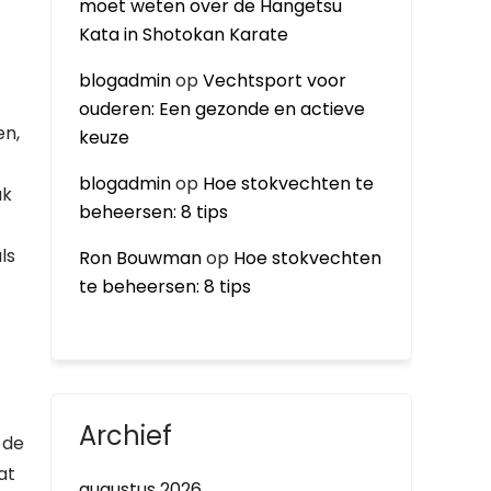
moet weten over de Hangetsu
Kata in Shotokan Karate
blogadmin
op
Vechtsport voor
ouderen: Een gezonde en actieve
en,
keuze
blogadmin
op
Hoe stokvechten te
uk
beheersen: 8 tips
ls
Ron Bouwman
op
Hoe stokvechten
te beheersen: 8 tips
Archief
 de
at
augustus 2026