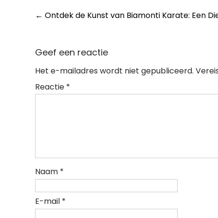
Post
←
Ontdek de Kunst van Biamonti Karate: Een D
navigation
Geef een reactie
Het e-mailadres wordt niet gepubliceerd.
Verei
Reactie
*
Naam
*
E-mail
*