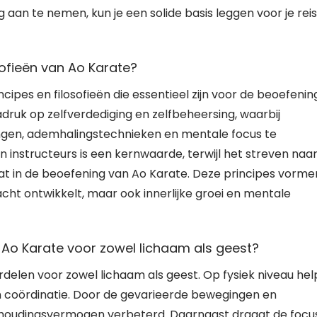
 aan te nemen, kun je een solide basis leggen voor je reis
osofieën van Ao Karate?
pes en filosofieën die essentieel zijn voor de beoefenin
adruk op zelfverdediging en zelfbeheersing, waarbij
gen, ademhalingstechnieken en mentale focus te
nstructeurs is een kernwaarde, terwijl het streven naa
at in de beoefening van Ao Karate. Deze principes vorme
 kracht ontwikkelt, maar ook innerlijke groei en mentale
Ao Karate voor zowel lichaam als geest?
delen voor zowel lichaam als geest. Op fysiek niveau hel
t en coördinatie. Door de gevarieerde bewegingen en
ithoudingsvermogen verbeterd. Daarnaast draagt de focu