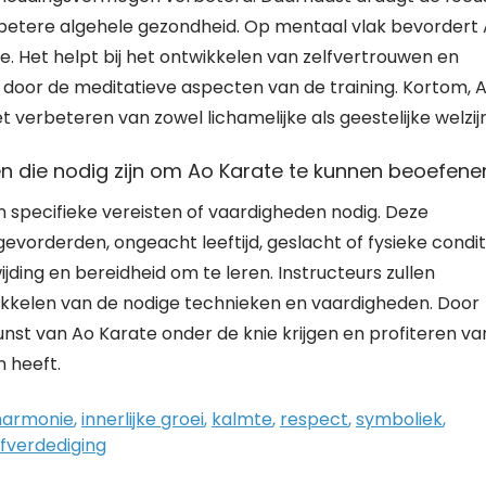
betere algehele gezondheid. Op mentaal vlak bevordert
e. Het helpt bij het ontwikkelen van zelfvertrouwen en
d door de meditatieve aspecten van de training. Kortom, 
 verbeteren van zowel lichamelijke als geestelijke welzijn
den die nodig zijn om Ao Karate te kunnen beoefene
 specifieke vereisten of vaardigheden nodig. Deze
gevorderden, ongeacht leeftijd, geslacht of fysieke condit
wijding en bereidheid om te leren. Instructeurs zullen
ikkelen van de nodige technieken en vaardigheden. Door
unst van Ao Karate onder de knie krijgen en profiteren va
 heeft.
harmonie
,
innerlijke groei
,
kalmte
,
respect
,
symboliek
,
lfverdediging