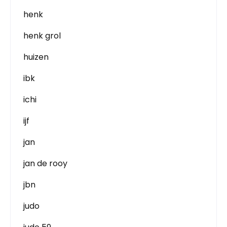
henk
henk grol
huizen
ibk
ichi
ijf
jan
jan de rooy
jbn
judo