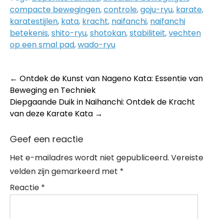
compacte bewegingen
,
controle
,
goju-ryu
,
karate
,
karatestijlen
,
kata
,
kracht
,
naifanchi
,
naifanchi
betekenis
,
shito-ryu
,
shotokan
,
stabiliteit
,
vechten
op een smal pad
,
wado-ryu
Post
←
Ontdek de Kunst van Nageno Kata: Essentie van
Beweging en Techniek
navigation
Diepgaande Duik in Naihanchi: Ontdek de Kracht
van deze Karate Kata
→
Geef een reactie
Het e-mailadres wordt niet gepubliceerd.
Vereiste
velden zijn gemarkeerd met
*
Reactie
*