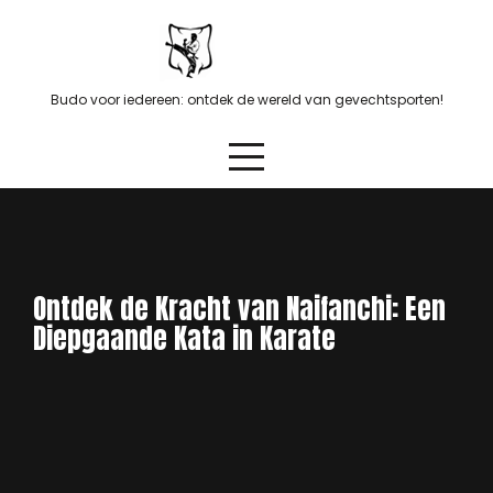
Skip
to
content
Budo voor iedereen: ontdek de wereld van gevechtsporten!
Ontdek de Kracht van Naifanchi: Een
Diepgaande Kata in Karate