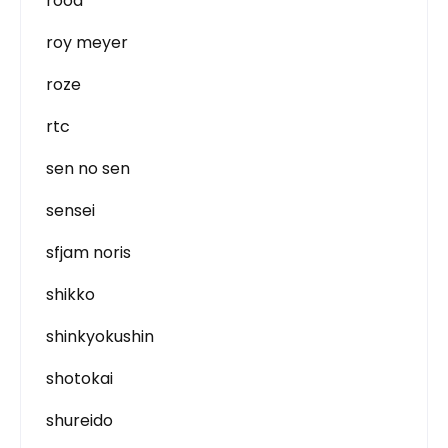
rood
roy meyer
roze
rtc
sen no sen
sensei
sfjam noris
shikko
shinkyokushin
shotokai
shureido