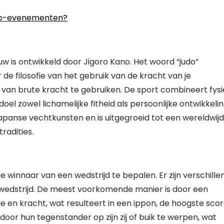
judo-evenementen?
uw is ontwikkeld door Jigoro Kano. Het woord “judo”
 de filosofie van het gebruik van de kracht van je
 van brute kracht te gebruiken. De sport combineert fys
oel zowel lichamelijke fitheid als persoonlijke ontwikkeli
Japanse vechtkunsten en is uitgegroeid tot een wereldwijd
radities.
 winnaar van een wedstrijd te bepalen. Er zijn verschille
wedstrijd. De meest voorkomende manier is door een
 en kracht, wat resulteert in een ippon, de hoogste scor
oor hun tegenstander op zijn zij of buik te werpen, wat