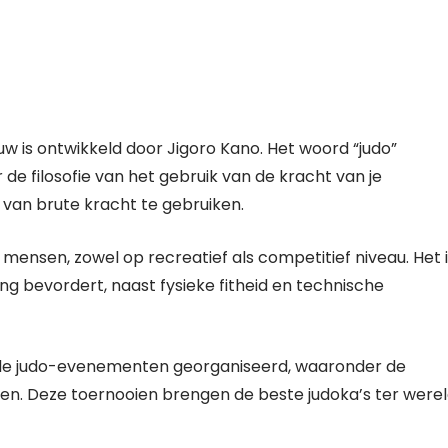
uw is ontwikkeld door Jigoro Kano. Het woord “judo”
 de filosofie van het gebruik van de kracht van je
 van brute kracht te gebruiken.
ensen, zowel op recreatief als competitief niveau. Het i
ing bevordert, naast fysieke fitheid en technische
ende judo-evenementen georganiseerd, waaronder de
. Deze toernooien brengen de beste judoka’s ter were