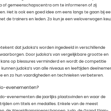
a of gemeenschapscentra om te informeren of zij
n. Het is ook een goed idee om eens langs te gaan bij ee
et de trainers en leden. Zo kun je een weloverwogen keu
 betekent dat judoka’s worden ingedeeld in verschillende
waarborgen. Door judoka’s van vergelijkbare grootte en
de kans op blessures verminderd en wordt de competitie
kunnen judoka’s van alle niveaus en leeftijden deelneme
se en zo hun vaardigheden en technieken verbeteren.
 judo-evenementen?
 judo-evenementen die jaarlijks plaatsvinden en waar de
ijden om titels en medailles. Enkele van de meest
elen, de Wereldkampioenschappen Judo, de Grand Slam-