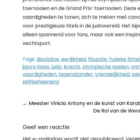
toernooien en de Grand Prix-toernooien. Deze
vaardigheden te tonen, zich te meten met concu
voor prestigieuze titels in de judowereld. Het 
alleen spannend voor fans, maar ook een inspir
vechtsport.
Tags:
discipline
,
eerlijkheid
,
filosofie
,
fysieke fithe
jigoro kano
,
judo
,
kracht
,
olympische spelen
,
ont
vaardigheden
,
tegenstander
,
vriendelijkheid
,
we
zelfbeheersing
Post
←
Meester Vinicio Antony en de kunst van Karat
De Rol van de Wer
navigation
Geef een reactie
Het e-mailadres wordt niet gepubliceerd.
Verei