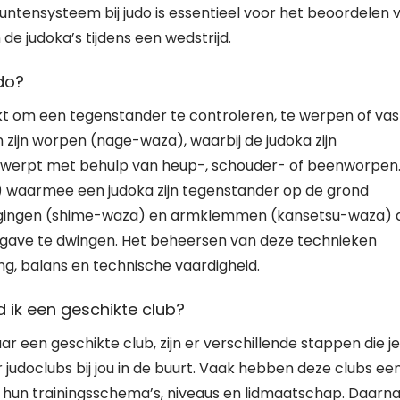
puntensysteem bij judo is essentieel voor het beoordelen 
de judoka’s tijdens een wedstrijd.
do?
kt om een tegenstander te controleren, te werpen of vas
zijn worpen (nage-waza), waarbij de judoka zijn
d werpt met behulp van heup-, schouder- of beenworpen
 waarmee een judoka zijn tegenstander op de grond
wurgingen (shime-waza) en armklemmen (kansetsu-waza) 
gave te dwingen. Het beheersen van deze technieken
ing, balans en technische vaardigheid.
 ik een geschikte club?
ar een geschikte club, zijn er verschillende stappen die je
r judoclubs bij jou in de buurt. Vaak hebben deze clubs ee
 hun trainingsschema’s, niveaus en lidmaatschap. Daarn