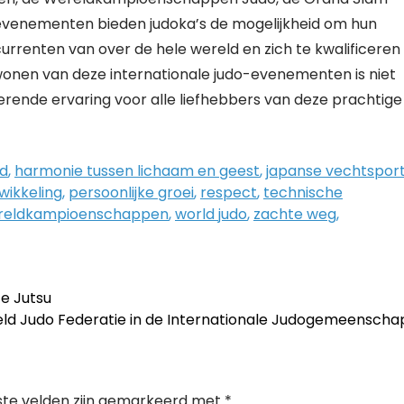
 evenementen bieden judoka’s de mogelijkheid om hun
rrenten van over de hele wereld en zich te kwalificeren
bijwonen van deze internationale judo-evenementen is niet
erende ervaring voor alle liefhebbers van deze prachtige
id
,
harmonie tussen lichaam en geest
,
japanse vechtspor
wikkeling
,
persoonlijke groei
,
respect
,
technische
reldkampioenschappen
,
world judo
,
zachte weg
,
e Jutsu
eld Judo Federatie in de Internationale Judogemeensch
ste velden zijn gemarkeerd met
*