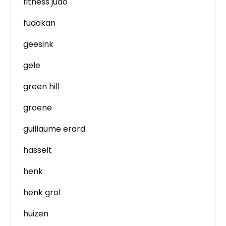
fitness judo
fudokan
geesink
gele
green hill
groene
guillaume erard
hasselt
henk
henk grol
huizen