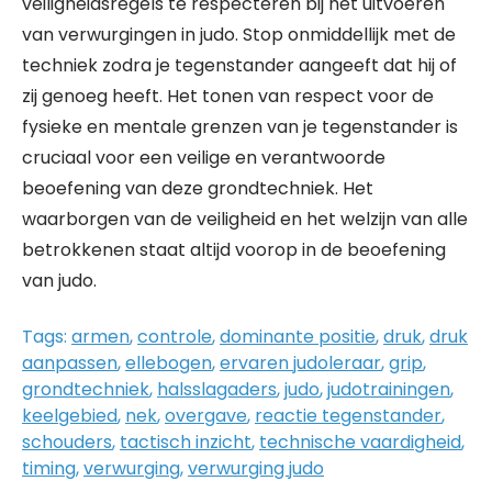
veiligheidsregels te respecteren bij het uitvoeren
van verwurgingen in judo. Stop onmiddellijk met de
techniek zodra je tegenstander aangeeft dat hij of
zij genoeg heeft. Het tonen van respect voor de
fysieke en mentale grenzen van je tegenstander is
cruciaal voor een veilige en verantwoorde
beoefening van deze grondtechniek. Het
waarborgen van de veiligheid en het welzijn van alle
betrokkenen staat altijd voorop in de beoefening
van judo.
Tags:
armen
,
controle
,
dominante positie
,
druk
,
druk
aanpassen
,
ellebogen
,
ervaren judoleraar
,
grip
,
grondtechniek
,
halsslagaders
,
judo
,
judotrainingen
,
keelgebied
,
nek
,
overgave
,
reactie tegenstander
,
schouders
,
tactisch inzicht
,
technische vaardigheid
,
timing
,
verwurging
,
verwurging judo