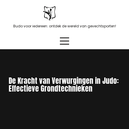
Skip
to
content
Budo voor iedereen: ontdek de wereld van gevechtsporten!
De Kracht van Verwurgingen in Judo:
Effectieve Grondtechnieken