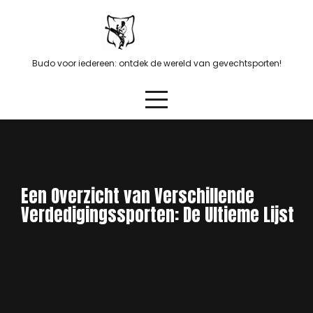
Skip
to
content
Budo voor iedereen: ontdek de wereld van gevechtsporten!
Een Overzicht van Verschillende
Verdedigingssporten: De Ultieme Lijst