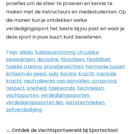
proefles om de sfeer te proeven en kennis te
maken met de instructeurs en medestudenten. Op
die manier kun je ontdekken welke
verdedigingssport het beste bij jou past en waar je
deze sport in jouw buurt kunt beoefenen.
Tags:
aikido
,
balansverstoring
,
circulaire
bewegingen
,
discipline
,
filosofieën
,
flexibiliteit
,
fysieke training
,
grondgevechten
,
harmonie tussen
lichaam en geest
,
judo
,
karate
,
kracht
,
mentale
kracht
,
neutraliseren van aanvallen
,
oorsprong
,
respect
,
snelheid
,
taekwondo
,
technieken
,
vechtsporten
,
verdedigingssporten
,
verdedigingssporten lijst
,
werptechnieken
,
zelfverdediging
Post
←
Ontdek de Vechtsportwereld bij Sportschool