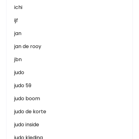
ichi
ijf
jan
jan de rooy
jbn
judo
judo 59
judo boom
judo de korte
judo inside
judo kleding