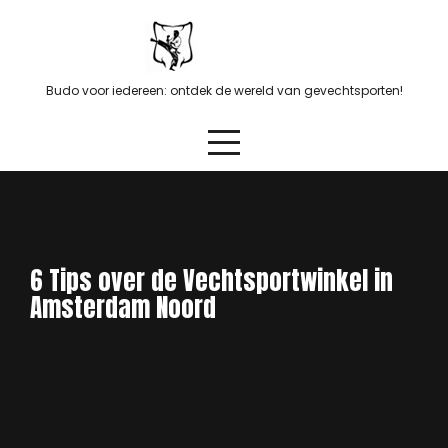
Skip
to
content
Budo voor iedereen: ontdek de wereld van gevechtsporten!
6 Tips over de Vechtsportwinkel in
Amsterdam Noord