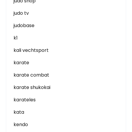
judo shop
judo tv
judobase
k1
kali vechtsport
karate
karate combat
karate shukokai
karateles
kata
kendo