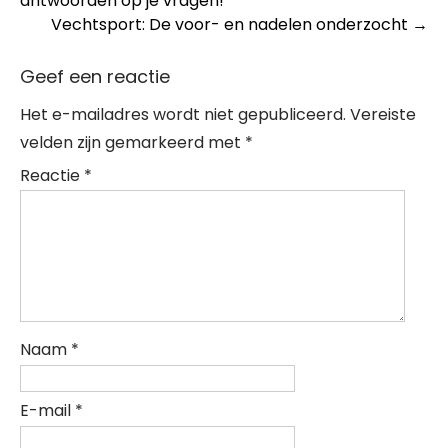
antwoorden op je vragen!
navigation
Vechtsport: De voor- en nadelen onderzocht
→
Geef een reactie
Het e-mailadres wordt niet gepubliceerd.
Vereiste
velden zijn gemarkeerd met
*
Reactie
*
Naam
*
E-mail
*