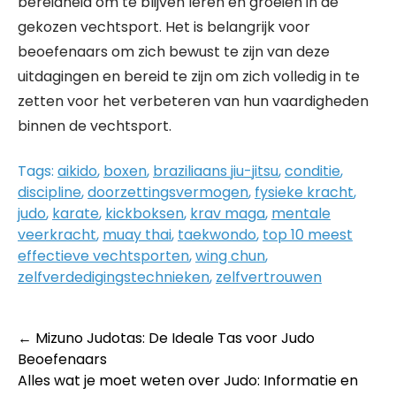
bereidheid om te blijven leren en groeien in de
gekozen vechtsport. Het is belangrijk voor
beoefenaars om zich bewust te zijn van deze
uitdagingen en bereid te zijn om zich volledig in te
zetten voor het verbeteren van hun vaardigheden
binnen de vechtsport.
Tags:
aikido
,
boxen
,
braziliaans jiu-jitsu
,
conditie
,
discipline
,
doorzettingsvermogen
,
fysieke kracht
,
judo
,
karate
,
kickboksen
,
krav maga
,
mentale
veerkracht
,
muay thai
,
taekwondo
,
top 10 meest
effectieve vechtsporten
,
wing chun
,
zelfverdedigingstechnieken
,
zelfvertrouwen
Post
←
Mizuno Judotas: De Ideale Tas voor Judo
Beoefenaars
navigation
Alles wat je moet weten over Judo: Informatie en