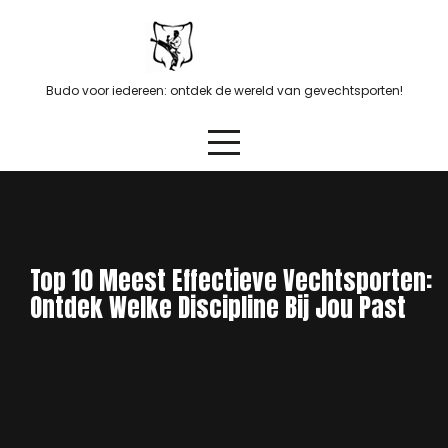
Skip
to
content
Budo voor iedereen: ontdek de wereld van gevechtsporten!
Top 10 Meest Effectieve Vechtsporten:
Ontdek Welke Discipline Bij Jou Past