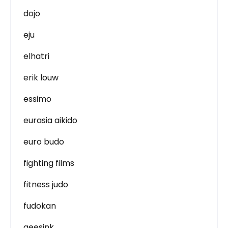
dojo
eju
elhatri
erik louw
essimo
eurasia aikido
euro budo
fighting films
fitness judo
fudokan
geesink