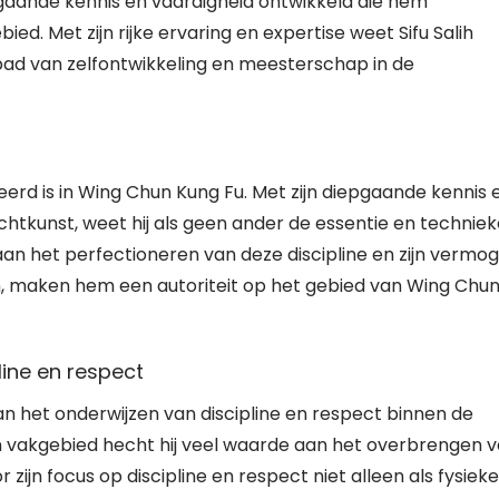
pgaande kennis en vaardigheid ontwikkeld die hem
ed. Met zijn rijke ervaring en expertise weet Sifu Salih
pad van zelfontwikkeling en meesterschap in de
iseerd is in Wing Chun Kung Fu. Met zijn diepgaande kennis 
chtkunst, weet hij als geen ander de essentie en technie
aan het perfectioneren van deze discipline en zijn vermo
den, maken hem een autoriteit op het gebied van Wing Chu
line en respect
aan het onderwijzen van discipline en respect binnen de
n vakgebied hecht hij veel waarde aan het overbrengen 
 zijn focus op discipline en respect niet alleen als fysieke