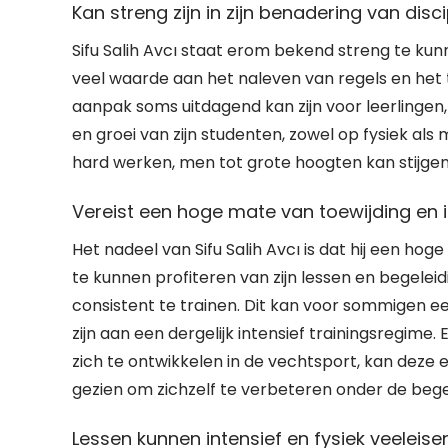
Kan streng zijn in zijn benadering van disci
Sifu Salih Avcı staat erom bekend streng te kunnen
veel waarde aan het naleven van regels en het t
aanpak soms uitdagend kan zijn voor leerlingen, i
en groei van zijn studenten, zowel op fysiek als
hard werken, men tot grote hoogten kan stijgen
Vereist een hoge mate van toewijding en i
Het nadeel van Sifu Salih Avcı is dat hij een hog
te kunnen profiteren van zijn lessen en begelei
consistent te trainen. Dit kan voor sommigen e
zijn aan een dergelijk intensief trainingsregime
zich te ontwikkelen in de vechtsport, kan deze e
gezien om zichzelf te verbeteren onder de begel
Lessen kunnen intensief en fysiek veeleise