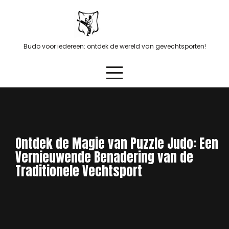
Skip
to
content
Budo voor iedereen: ontdek de wereld van gevechtsporten!
Ontdek de Magie van Puzzle Judo: Een
Vernieuwende Benadering van de
Traditionele Vechtsport