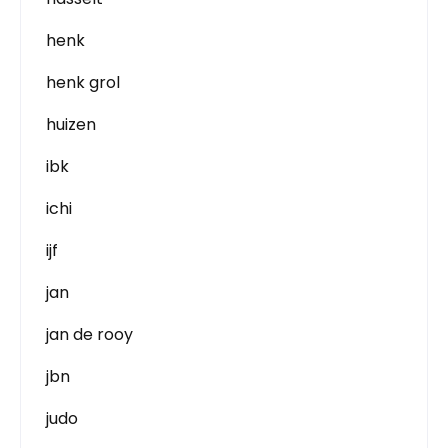
henk
henk grol
huizen
ibk
ichi
ijf
jan
jan de rooy
jbn
judo