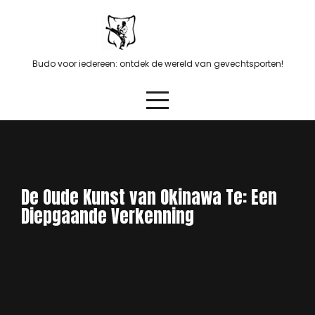
Skip
to
content
Budo voor iedereen: ontdek de wereld van gevechtsporten!
De Oude Kunst van Okinawa Te: Een
Diepgaande Verkenning