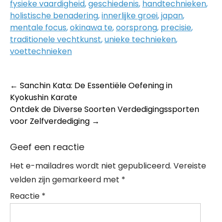
fysieke vaardigheid
,
geschiedenis
,
handtechnieken
,
holistische benadering
,
innerlijke groei
,
japan
,
mentale focus
,
okinawa te
,
oorsprong
,
precisie
,
traditionele vechtkunst
,
unieke technieken
,
voettechnieken
Post
←
Sanchin Kata: De Essentiële Oefening in
Kyokushin Karate
navigation
Ontdek de Diverse Soorten Verdedigingssporten
voor Zelfverdediging
→
Geef een reactie
Het e-mailadres wordt niet gepubliceerd.
Vereiste
velden zijn gemarkeerd met
*
Reactie
*