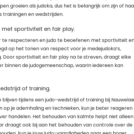
pen groeien als judoka, dus het is belangrijk om zijn of haa
s trainingen en wedstrijden.
et sportiviteit en fair play.
r te respecteren en judo te beoefenen met sportiviteit e
legd op het tonen van respect voor je medejudoka’s,
 Door sportiviteit en fair play na te streven, draagt elke
feer binnen de judogemeenschap, waarin iedereen kan
dstrijd of training.
lijven tijdens een judo-wedstrijd of training bij Nauwelae
ren op je ademhaling en technieken, kun je beter reageren
er handelen. Het behouden van kalmte helpt niet alleen 
r draagt ook bij aan het behouden van controle over de
ehouden, kun je jouw judo-vaardigheden naar een hoger