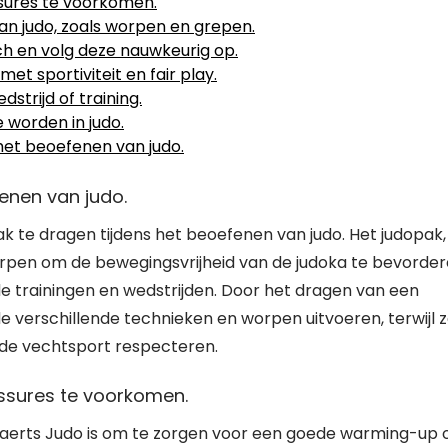
sures te voorkomen.
an judo, zoals worpen en grepen.
ach en volg deze nauwkeurig op.
t sportiviteit en fair play.
strijd of training.
 worden in judo.
n het beoefenen van judo.
fenen van judo.
ak te dragen tijdens het beoefenen van judo. Het judopak,
worpen om de bewegingsvrijheid van de judoka te bevorde
 de trainingen en wedstrijden. Door het dragen van een
e verschillende technieken en worpen uitvoeren, terwijl 
ude vechtsport respecteren.
sures te voorkomen.
elaerts Judo is om te zorgen voor een goede warming-up