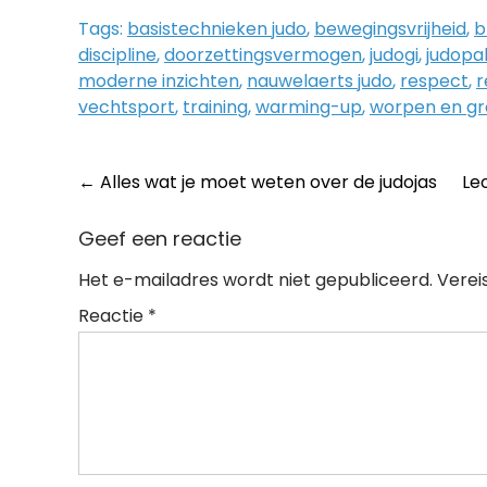
Tags:
basistechnieken judo
,
bewegingsvrijheid
,
b
discipline
,
doorzettingsvermogen
,
judogi
,
judopa
moderne inzichten
,
nauwelaerts judo
,
respect
,
r
vechtsport
,
training
,
warming-up
,
worpen en g
Post
←
Alles wat je moet weten over de judojas
Le
navigation
Geef een reactie
Het e-mailadres wordt niet gepubliceerd.
Verei
Reactie
*