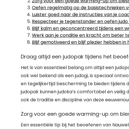
Zorg voor een goede warming-up om bles
Oefen regelmatig op de basistechnieken v
Luister goed naar de instructies van je co
Respecteer je tegenstander en oefen judo me
Blijf kalm en geconcentreerd tijdens een wed
Werk aan je conditie en kracht om beter te
Blijf gemotiveerd en blijf plezier hebben i
Draag altijd een judopak tijdens het beoe
Het is van essentieel belang om altijd een judop
ook wel bekend als een judogi, is speciaal ont
en tegelijkertijd bescherming te bieden tijdens
judopak kunnen judoka’s comfortabel en veilig d
ook de traditie en discipline van deze eeuweno
Zorg voor een goede warming-up om bles
Een essentiële tip bij het beoefenen van Nauw