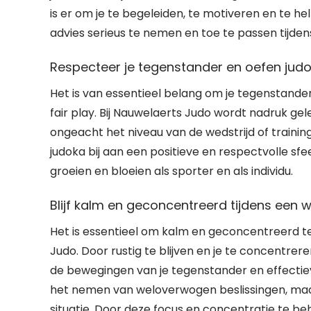
is er om je te begeleiden, te motiveren en te hel
advies serieus te nemen en toe te passen tijden
Respecteer je tegenstander en oefen judo m
Het is van essentieel belang om je tegenstande
fair play. Bij Nauwelaerts Judo wordt nadruk ge
ongeacht het niveau van de wedstrijd of training.
judoka bij aan een positieve en respectvolle s
groeien en bloeien als sporter en als individu.
Blijf kalm en geconcentreerd tijdens een we
Het is essentieel om kalm en geconcentreerd te b
Judo. Door rustig te blijven en je te concentre
de bewegingen van je tegenstander en effectiev
het nemen van weloverwogen beslissingen, maa
situatie. Door deze focus en concentratie te b