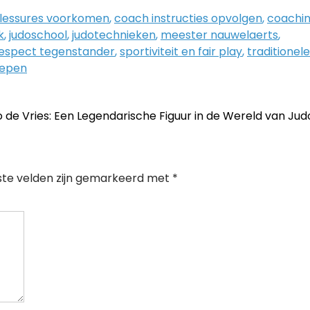
lessures voorkomen
,
coach instructies opvolgen
,
coachi
k
,
judoschool
,
judotechnieken
,
meester nauwelaerts
,
espect tegenstander
,
sportiviteit en fair play
,
traditionele
repen
o de Vries: Een Legendarische Figuur in de Wereld van Ju
ste velden zijn gemarkeerd met
*