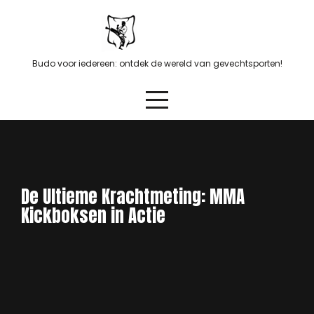
Skip
to
content
Budo voor iedereen: ontdek de wereld van gevechtsporten!
De Ultieme Krachtmeting: MMA
Kickboksen in Actie