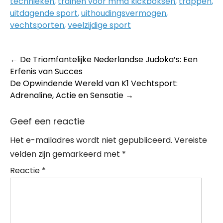
technieken
,
trainen voor mma kickboksen
,
trappen
,
uitdagende sport
,
uithoudingsvermogen
,
vechtsporten
,
veelzijdige sport
Post
←
De Triomfantelijke Nederlandse Judoka’s: Een
Erfenis van Succes
navigation
De Opwindende Wereld van K1 Vechtsport:
Adrenaline, Actie en Sensatie
→
Geef een reactie
Het e-mailadres wordt niet gepubliceerd.
Vereiste
velden zijn gemarkeerd met
*
Reactie
*