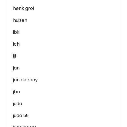
henk grol
huizen
ibk
ichi
ijf
jan
jan de rooy
jbn
judo
judo 59