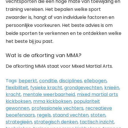
vechtsporten die een hoge mate van toewijding en
training vereisen. Het bepalen welke sport
zwaarder is, hangt af van individuele factoren en
persoonlijke voorkeuren. Het beste advies is om
beide sporten te verkennen en te ontdekken welke
het beste bij jou past.
Wat is de afkorting van MMA?
De afkorting MMA staat voor Mixed Martial Arts.
Tags:
beperkt
,
conditie
,
disciplines
,
ellebogen
,
flexibiliteit
,
fysieke kracht
,
grondgevechten
,
knieën
,
kracht
,
mentale weerbaarheid
,
mixed martial arts
kickboksen
,
mma kickboksen
,
populariteit
gewonnen
,
professionele vechters
,
recreatieve
beoefenaars
,
regels
,
staand vechten
,
stoten
,
strategieën
,
strategisch denken
,
tactisch inzicht
,