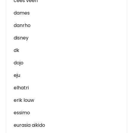
cees veen
dames
danrho
disney
dk
dojo
eju
elhatri
erik louw
essimo
eurasia aikido