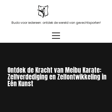
Skip
to
content
Budo voor iedereen: ontdek de wereld van gevechtsporten!
Ontdek de Kracht van Meibu Karate:
Zelfverdediging en Zelfontwikkeling in
Eén Kunst