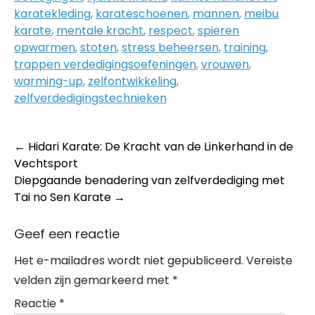
karatekleding
,
karateschoenen
,
mannen
,
meibu
karate
,
mentale kracht
,
respect
,
spieren
opwarmen
,
stoten
,
stress beheersen
,
training
,
trappen verdedigingsoefeningen
,
vrouwen
,
warming-up
,
zelfontwikkeling
,
zelfverdedigingstechnieken
Post
←
Hidari Karate: De Kracht van de Linkerhand in de
Vechtsport
navigation
Diepgaande benadering van zelfverdediging met
Tai no Sen Karate
→
Geef een reactie
Het e-mailadres wordt niet gepubliceerd.
Vereiste
velden zijn gemarkeerd met
*
Reactie
*