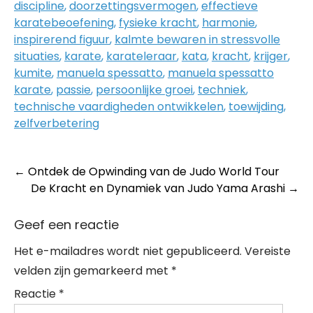
discipline
,
doorzettingsvermogen
,
effectieve
karatebeoefening
,
fysieke kracht
,
harmonie
,
inspirerend figuur
,
kalmte bewaren in stressvolle
situaties
,
karate
,
karateleraar
,
kata
,
kracht
,
krijger
,
kumite
,
manuela spessatto
,
manuela spessatto
karate
,
passie
,
persoonlijke groei
,
techniek
,
technische vaardigheden ontwikkelen
,
toewijding
,
zelfverbetering
Post
←
Ontdek de Opwinding van de Judo World Tour
De Kracht en Dynamiek van Judo Yama Arashi
→
navigation
Geef een reactie
Het e-mailadres wordt niet gepubliceerd.
Vereiste
velden zijn gemarkeerd met
*
Reactie
*