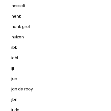
hasselt
henk
henk grol
huizen
ibk
ichi
ijf
jan
jan de rooy
jbn
judo