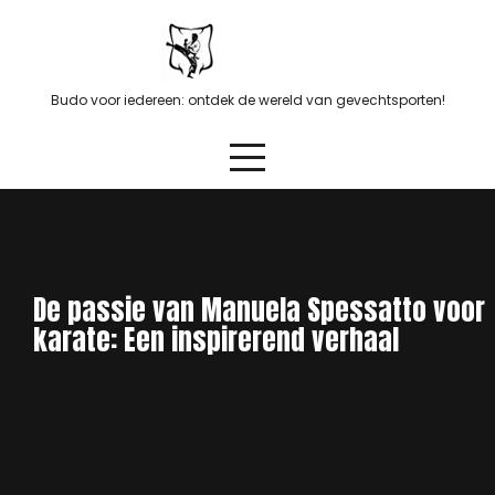
Skip
to
content
Budo voor iedereen: ontdek de wereld van gevechtsporten!
De passie van Manuela Spessatto voor
karate: Een inspirerend verhaal