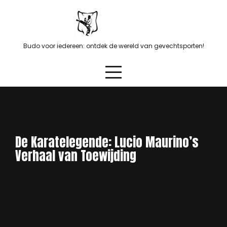
Skip
to
content
Budo voor iedereen: ontdek de wereld van gevechtsporten!
De Karatelegende: Lucio Maurino’s
Verhaal van Toewijding