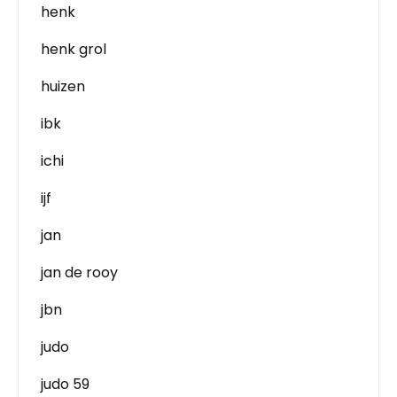
henk
henk grol
huizen
ibk
ichi
ijf
jan
jan de rooy
jbn
judo
judo 59