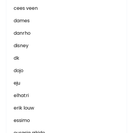
cees veen
dames
danrho
disney
dk
dojo
eju
elhatri
erik louw
essimo
eurasia aikido