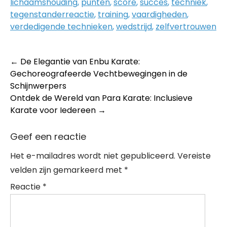
lichaamshouding
,
punten
,
score
,
succes
,
techniek
,
tegenstanderreactie
,
training
,
vaardigheden
,
verdedigende technieken
,
wedstrijd
,
zelfvertrouwen
Post
←
De Elegantie van Enbu Karate:
Gechoreografeerde Vechtbewegingen in de
navigation
Schijnwerpers
Ontdek de Wereld van Para Karate: Inclusieve
Karate voor Iedereen
→
Geef een reactie
Het e-mailadres wordt niet gepubliceerd.
Vereiste
velden zijn gemarkeerd met
*
Reactie
*