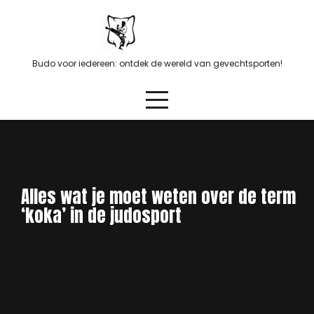
Skip
to
content
Budo voor iedereen: ontdek de wereld van gevechtsporten!
Alles wat je moet weten over de term
‘koka’ in de judosport