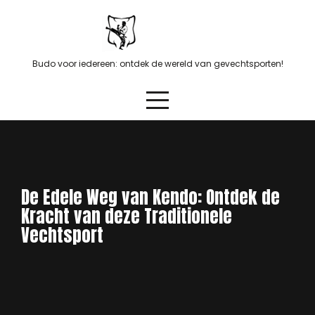
Skip
to
content
Budo voor iedereen: ontdek de wereld van gevechtsporten!
De Edele Weg van Kendo: Ontdek de
Kracht van deze Traditionele
Vechtsport