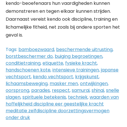
kendo-beoefenaars hun vaardigheden kunnen
demonstreren en tegen elkaar kunnen strijden.
Daarnaast vereist kendo ook discipline, training en
lichamelijke fitheid, net zoals bij andere sporten het
geval is.
Tags:
bamboezwaard
,
beschermende uitrusting
,
borstbeschermer do
,
buiging begroetingen
,
conditietraining
,
etiquette
,
fysieke kracht
,
handschoenen kote
,
intensieve trainingen
,
japanse
vechtsport
,
kendo vechtsport
,
krijgskunst
,
lichaamsbeweging
,
masker men
,
ontwijkingen
,
oorsprong
,
parades
,
respect
,
samurai
,
shinai
,
snelle
slagen
,
spirituele betekenis
,
techniek
,
waarden van
hoffelijkheid discipline eer geestelijke kracht
meditatie zelfdiscipline doorzettingsvermogen
onder druk