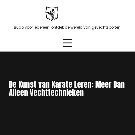
Skip
to
content
Budo voor iedereen: ontdek de wereld van gevechtsporten!
De Kunst van Karate Leren: Meer Dan
Alleen Vechttechnieken