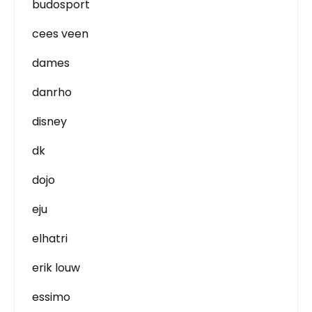
budosport
cees veen
dames
danrho
disney
dk
dojo
eju
elhatri
erik louw
essimo