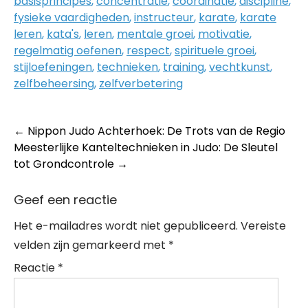
basisprincipes
,
concentratie
,
coördinatie
,
discipline
,
fysieke vaardigheden
,
instructeur
,
karate
,
karate
leren
,
kata's
,
leren
,
mentale groei
,
motivatie
,
regelmatig oefenen
,
respect
,
spirituele groei
,
stijloefeningen
,
technieken
,
training
,
vechtkunst
,
zelfbeheersing
,
zelfverbetering
Post
←
Nippon Judo Achterhoek: De Trots van de Regio
Meesterlijke Kanteltechnieken in Judo: De Sleutel
navigation
tot Grondcontrole
→
Geef een reactie
Het e-mailadres wordt niet gepubliceerd.
Vereiste
velden zijn gemarkeerd met
*
Reactie
*