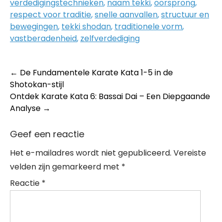
verdedigingstechnieken
,
naam tekki
,
oorsprong
,
respect voor traditie
,
snelle aanvallen
,
structuur en
bewegingen
,
tekki shodan
,
traditionele vorm
,
vastberadenheid
,
zelfverdediging
Post
←
De Fundamentele Karate Kata 1-5 in de
Shotokan-stijl
navigation
Ontdek Karate Kata 6: Bassai Dai – Een Diepgaande
Analyse
→
Geef een reactie
Het e-mailadres wordt niet gepubliceerd.
Vereiste
velden zijn gemarkeerd met
*
Reactie
*