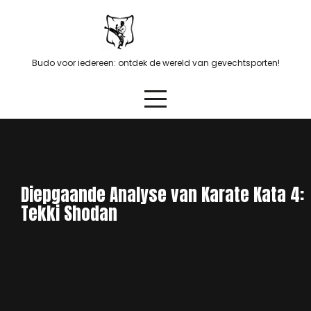
Skip
to
content
Budo voor iedereen: ontdek de wereld van gevechtsporten!
Diepgaande Analyse van Karate Kata 4:
Tekki Shodan