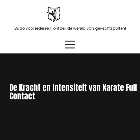
Skip
to
content
Budo voor iedereen: ontdek de wereld van gevechtsporten!
De Kracht en Intensiteit van Karate Full
Contact