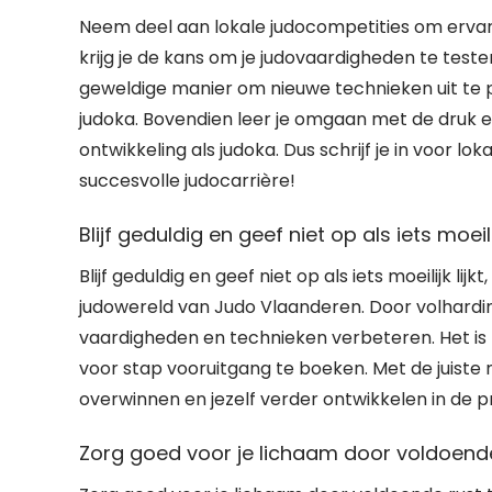
Neem deel aan lokale judocompetities om ervar
krijg je de kans om je judovaardigheden te test
geweldige manier om nieuwe technieken uit te p
judoka. Bovendien leer je omgaan met de druk en
ontwikkeling als judoka. Dus schrijf je in voor l
succesvolle judocarrière!
Blijf geduldig en geef niet op als iets moeili
Blijf geduldig en geef niet op als iets moeilijk li
judowereld van Judo Vlaanderen. Door volhardin
vaardigheden en technieken verbeteren. Het is b
voor stap vooruitgang te boeken. Met de juiste
overwinnen en jezelf verder ontwikkelen in de p
Zorg goed voor je lichaam door voldoende