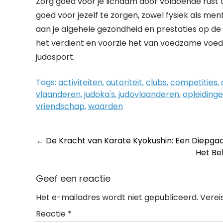
Zorg goed voor je lichaam door voldoende rust 
goed voor jezelf te zorgen, zowel fysiek als me
aan je algehele gezondheid en prestaties op de t
het verdient en voorzie het van voedzame voedi
judosport.
Tags:
activiteiten
,
autoriteit
,
clubs
,
competities
,
vlaanderen
,
judoka's
,
judovlaanderen
,
opleiding
vriendschap
,
waarden
Post
←
De Kracht van Karate Kyokushin: Een Diepga
Het Be
navigation
Geef een reactie
Het e-mailadres wordt niet gepubliceerd.
Verei
Reactie
*