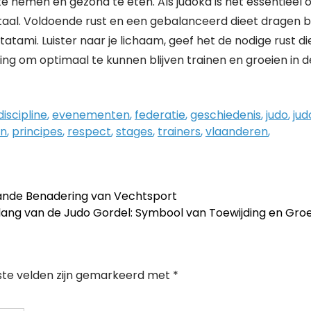
te nemen en gezond te eten. Als judoka is het essentieel
ntaal. Voldoende rust en een gebalanceerd dieet dragen bi
atami. Luister naar je lichaam, geef het de nodige rust di
ng om optimaal te kunnen blijven trainen en groeien in d
discipline
,
evenementen
,
federatie
,
geschiedenis
,
judo
,
jud
en
,
principes
,
respect
,
stages
,
trainers
,
vlaanderen
,
ande Benadering van Vechtsport
lang van de Judo Gordel: Symbool van Toewijding en Gro
ste velden zijn gemarkeerd met
*