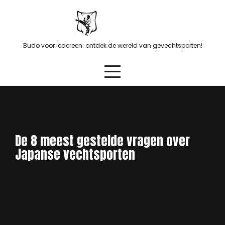
Skip
to
content
Budo voor iedereen: ontdek de wereld van gevechtsporten!
De 8 meest gestelde vragen over
Japanse vechtsporten