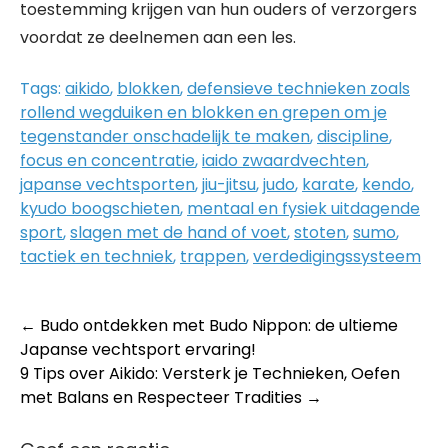
toestemming krijgen van hun ouders of verzorgers
voordat ze deelnemen aan een les.
Tags:
aikido
,
blokken
,
defensieve technieken zoals
rollend wegduiken en blokken en grepen om je
tegenstander onschadelijk te maken
,
discipline
,
focus en concentratie
,
iaido zwaardvechten
,
japanse vechtsporten
,
jiu-jitsu
,
judo
,
karate
,
kendo
,
kyudo boogschieten
,
mentaal en fysiek uitdagende
sport
,
slagen met de hand of voet
,
stoten
,
sumo
,
tactiek en techniek
,
trappen
,
verdedigingssysteem
Post
←
Budo ontdekken met Budo Nippon: de ultieme
Japanse vechtsport ervaring!
navigation
9 Tips over Aikido: Versterk je Technieken, Oefen
met Balans en Respecteer Tradities
→