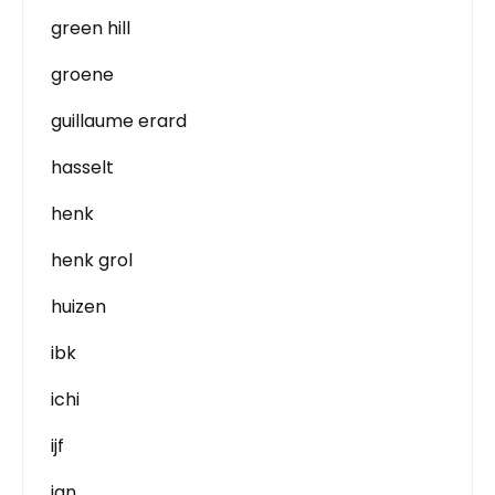
green hill
groene
guillaume erard
hasselt
henk
henk grol
huizen
ibk
ichi
ijf
jan