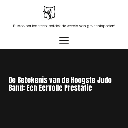
Skip
to
content
Budo voor iedereen: ontdek de wereld van gevechtsporten!
De Betekenis van de Hoogste Judo
Band: Een Eervolle Prestatie