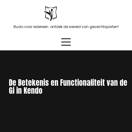
Skip
to
content
Budo voor iedereen: ontdek de wereld van gevechtsporten!
De Betekenis en Functionaliteit van de
Gi in Kendo