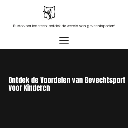
Skip
to
content
Budo voor iedereen: ontdek de wereld van gevechtsporten!
Ontdek de Voordelen van Gevechtsport
voor Kinderen