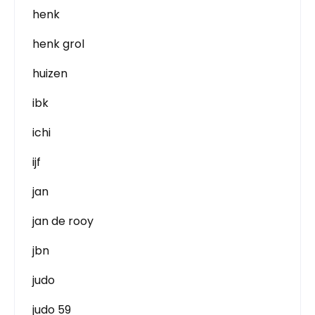
henk
henk grol
huizen
ibk
ichi
ijf
jan
jan de rooy
jbn
judo
judo 59