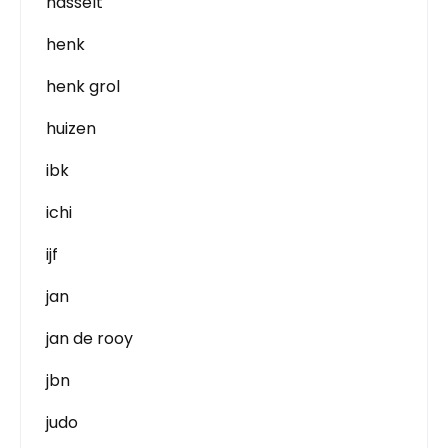
hasselt
henk
henk grol
huizen
ibk
ichi
ijf
jan
jan de rooy
jbn
judo