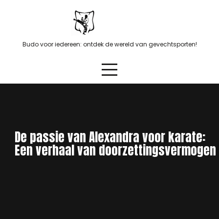
Skip
to
content
Budo voor iedereen: ontdek de wereld van gevechtsporten!
De passie van Alexandra voor karate:
Een verhaal van doorzettingsvermogen