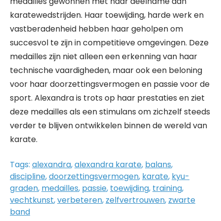
medailles gewonnen met haar deelname aan
karatewedstrijden. Haar toewijding, harde werk en
vastberadenheid hebben haar geholpen om
succesvol te zijn in competitieve omgevingen. Deze
medailles zijn niet alleen een erkenning van haar
technische vaardigheden, maar ook een beloning
voor haar doorzettingsvermogen en passie voor de
sport. Alexandra is trots op haar prestaties en ziet
deze medailles als een stimulans om zichzelf steeds
verder te blijven ontwikkelen binnen de wereld van
karate.
Tags:
alexandra
,
alexandra karate
,
balans
,
discipline
,
doorzettingsvermogen
,
karate
,
kyu-
graden
,
medailles
,
passie
,
toewijding
,
training
,
vechtkunst
,
verbeteren
,
zelfvertrouwen
,
zwarte
band