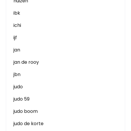
huizen
ibk
ichi
ijf
jan
jan de rooy
jbn
judo
judo 59
judo boom
judo de korte