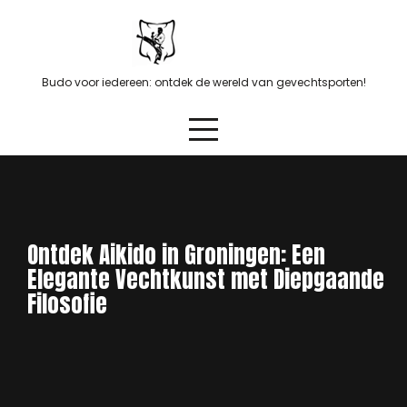
Skip
to
content
Budo voor iedereen: ontdek de wereld van gevechtsporten!
Ontdek Aikido in Groningen: Een
Elegante Vechtkunst met Diepgaande
Filosofie