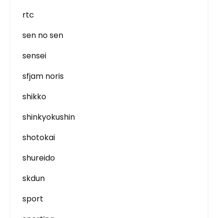
rtc
sen no sen
sensei
sfjam noris
shikko
shinkyokushin
shotokai
shureido
skdun
sport