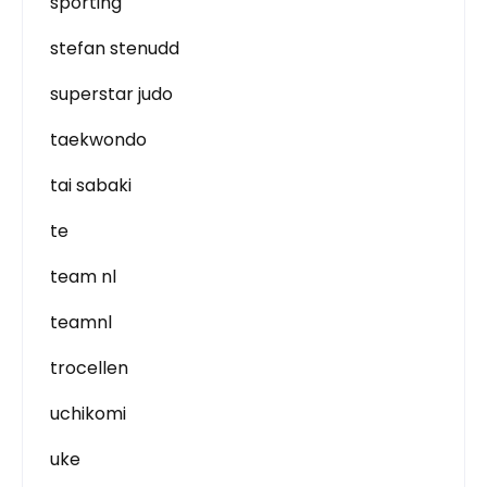
sporting
stefan stenudd
superstar judo
taekwondo
tai sabaki
te
team nl
teamnl
trocellen
uchikomi
uke