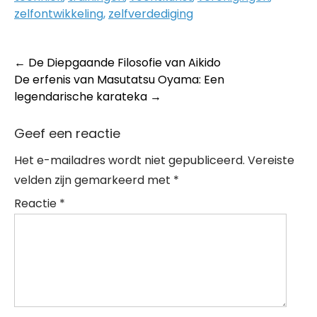
zelfontwikkeling
,
zelfverdediging
Post
←
De Diepgaande Filosofie van Aikido
De erfenis van Masutatsu Oyama: Een
navigation
legendarische karateka
→
Geef een reactie
Het e-mailadres wordt niet gepubliceerd.
Vereiste
velden zijn gemarkeerd met
*
Reactie
*