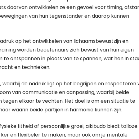
ts daarvan ontwikkelen ze een gevoel voor timing, afsta
e bewegingen van hun tegenstander en daarop kunnen
 nadruk op het ontwikkelen van lichaamsbewustzijn en
 training worden beoefenaars zich bewust van hun eigen
m te ontspannen in plaats van te spannen, wat hen in sta
kracht en technieken.
waarbij de nadruk ligt op het begrijpen en respecteren 
troom van communicatie en aanpassing, waarbij beide
tegen elkaar te vechten. Het doel is om een ​​situatie te
maar waarin beide partijen in harmonie kunnen zijn.
ysieke fitheid of persoonlijke groei, aikibudo biedt talloze
terker en flexibeler te maken, maar ook om je mentale