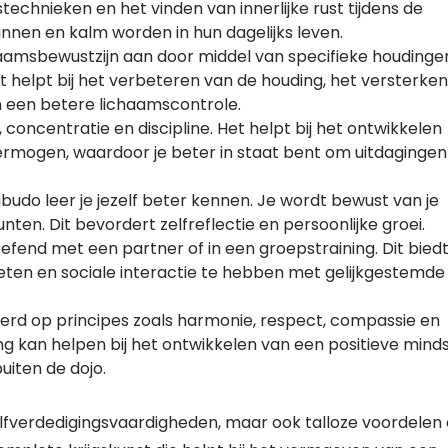
chnieken en het vinden van innerlijke rust tijdens de
nen en kalm worden in hun dagelijks leven.
aamsbewustzijn aan door middel van specifieke houdinge
helpt bij het verbeteren van de houding, het versterken
n een betere lichaamscontrole.
 concentratie en discipline. Het helpt bij het ontwikkelen
rmogen, waardoor je beter in staat bent om uitdagingen 
ibudo leer je jezelf beter kennen. Je wordt bewust van je
ten. Dit bevordert zelfreflectie en persoonlijke groei.
oefend met een partner of in een groepstraining. Dit bied
en en sociale interactie te hebben met gelijkgestemde
eerd op principes zoals harmonie, respect, compassie en
ng kan helpen bij het ontwikkelen van een positieve mind
uiten de dojo.
zelfverdedigingsvaardigheden, maar ook talloze voordelen