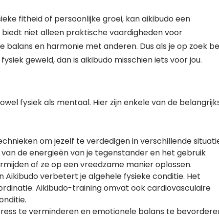
ieke fitheid of persoonlijke groei, kan aikibudo een
t biedt niet alleen praktische vaardigheden voor
jke balans en harmonie met anderen. Dus als je op zoek b
ysiek geweld, dan is aikibudo misschien iets voor jou.
wel fysiek als mentaal. Hier zijn enkele van de belangrijk
echnieken om jezelf te verdedigen in verschillende situati
 van de energieën van je tegenstander en het gebruik
ermijden of ze op een vreedzame manier oplossen.
 Aikibudo verbetert je algehele fysieke conditie. Het
coördinatie. Aikibudo-training omvat ook cardiovasculaire
nditie.
tress te verminderen en emotionele balans te bevordere