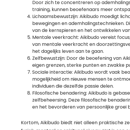
Door zich te concentreren op ademhalingste
training, kunnen beoefenaars meer ontspan
Lichaamsbewustzijn: Aikibudo moedigt lich
bewegingen en ademhalingstechnieken. Dit 
van de kernspieren en het ontwikkelen va
Mentale veerkracht: Aikibudo vereist focus,
van mentale veerkracht en doorzettingsve
het dagelijks leven aan te gaan.
Zelfbewustzijn: Door de beoefening van Aik
eigen grenzen, sterke punten en zwakke pun
Sociale interactie: Aikibudo wordt vaak be
mogelijkheid om nieuwe mensen te ontmoet
individuen die dezelfde passie delen.
Filosofische benadering: Aikibudo is gebas
zelfbeheersing. Deze filosofische benaderi
en het bevorderen van persoonlijke groei b
Kortom, Aikibudo biedt niet alleen praktische 