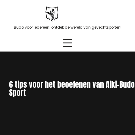
Skip
to
content
Budo voor iedereen: ontdek de wereld van gevechtsporten!
6 tips voor het beoefenen van Aiki-Budo
Sport