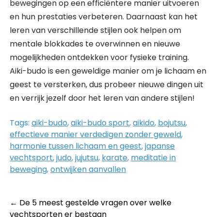
bewegingen op een efficiëntere manier uitvoeren
en hun prestaties verbeteren. Daarnaast kan het
leren van verschillende stijlen ook helpen om
mentale blokkades te overwinnen en nieuwe
mogelijkheden ontdekken voor fysieke training.
Aiki-budo is een geweldige manier om je lichaam en
geest te versterken, dus probeer nieuwe dingen uit
en verrijk jezelf door het leren van andere stijlen!
Tags:
aiki-budo
,
aiki-budo sport
,
aikido
,
bojutsu
,
effectieve manier verdedigen zonder geweld
,
harmonie tussen lichaam en geest
,
japanse
vechtsport
,
judo
,
jujutsu
,
karate
,
meditatie in
beweging
,
ontwijken aanvallen
Post
←
De 5 meest gestelde vragen over welke
vechtsporten er bestaan