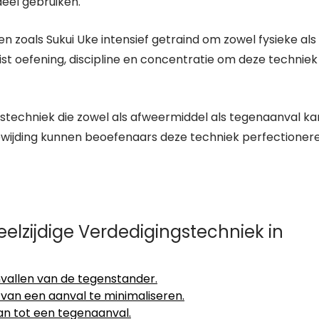
eel gebruiken.
 zoals Sukui Uke intensief getraind om zowel fysieke als
st oefening, discipline en concentratie om deze techniek
gstechniek die zowel als afweermiddel als tegenaanval ka
oewijding kunnen beoefenaars deze techniek perfectioner
elzijdige Verdedigingstechniek in
vallen van de tegenstander.
van een aanval te minimaliseren.
an tot een tegenaanval.