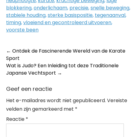
heuphoogte
,
karate
,
krachtige beweging
,
lage
blokkering
,
onderlichaam
,
precisie
,
snelle beweging
,
stabiele houding
,
sterke basispositie
,
tegenaanval
,
timing
,
vloeiend en gecontroleerd uitvoeren
,
voorste been
Post
←
Ontdek de Fascinerende Wereld van de Karate
Sport
navigation
Wat is Judo? Een Inleiding tot deze Traditionele
Japanse Vechtsport
→
Geef een reactie
Het e-mailadres wordt niet gepubliceerd.
Vereiste
velden zijn gemarkeerd met
*
Reactie
*