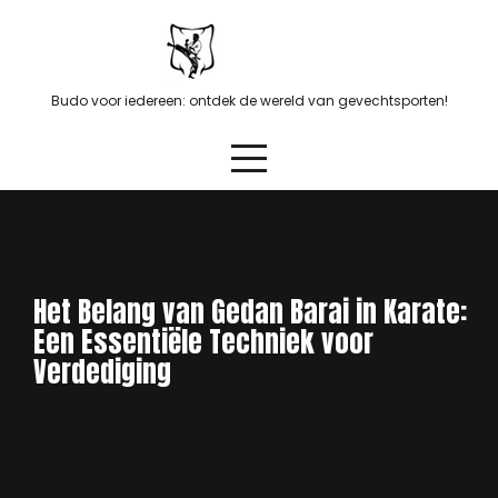
Skip
to
content
Budo voor iedereen: ontdek de wereld van gevechtsporten!
Het Belang van Gedan Barai in Karate:
Een Essentiële Techniek voor
Verdediging