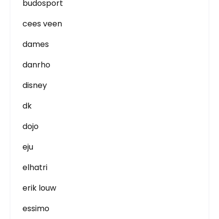
budosport
cees veen
dames
danrho
disney
dk
dojo
eju
elhatri
erik louw
essimo