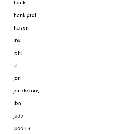
henk
henk grol
huizen
ibk
ichi
ijf
jan
jan de rooy
jbn
judo
judo 59