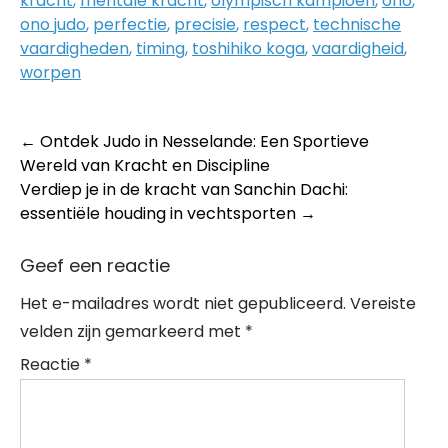
kracht
,
mentale kracht
,
olympisch kampioen
,
ono
,
ono judo
,
perfectie
,
precisie
,
respect
,
technische
vaardigheden
,
timing
,
toshihiko koga
,
vaardigheid
,
worpen
Post
←
Ontdek Judo in Nesselande: Een Sportieve
Wereld van Kracht en Discipline
navigation
Verdiep je in de kracht van Sanchin Dachi:
essentiële houding in vechtsporten
→
Geef een reactie
Het e-mailadres wordt niet gepubliceerd.
Vereiste
velden zijn gemarkeerd met
*
Reactie
*