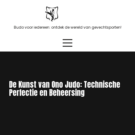
Skip
to
content
Budo voor iedereen: ontdek de wereld van gevechtsporten!
De Kunst van Ono Judo: Technische
Perfectie en Beheersing