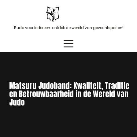
Skip
to
content
Budo voor iedereen: ontdek de wereld van gevechtsporten!
Matsuru Judoband: Kwaliteit, Traditie
en Betrouwbaarheid in de Wereld van
Judo