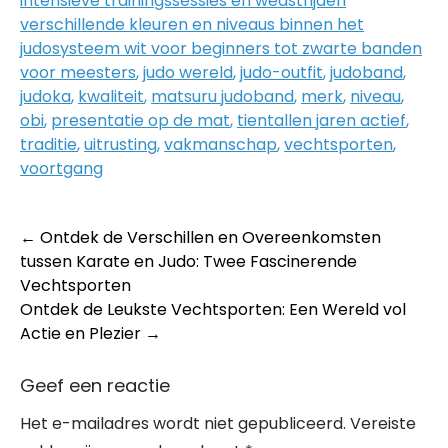
intensieve trainingssessies en wedstrijden
verschillende kleuren en niveaus binnen het
judosysteem wit voor beginners tot zwarte banden
voor meesters
,
judo wereld
,
judo-outfit
,
judoband
,
judoka
,
kwaliteit
,
matsuru judoband
,
merk
,
niveau
,
obi
,
presentatie op de mat
,
tientallen jaren actief
,
traditie
,
uitrusting
,
vakmanschap
,
vechtsporten
,
voortgang
Post
←
Ontdek de Verschillen en Overeenkomsten
tussen Karate en Judo: Twee Fascinerende
navigation
Vechtsporten
Ontdek de Leukste Vechtsporten: Een Wereld vol
Actie en Plezier
→
Geef een reactie
Het e-mailadres wordt niet gepubliceerd.
Vereiste